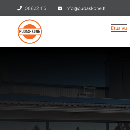
Skip
08 822 415
info@pudaskone.fi
to
content
Etusivu