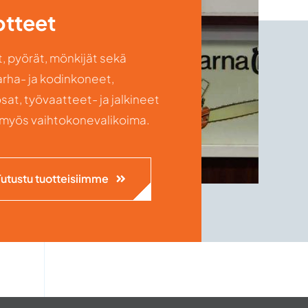
otteet
, pyörät, mönkijät sekä
rha- ja kodinkoneet,
sat, työvaatteet- ja jalkineet
myös vaihtokonevalikoima.
Tutustu tuotteisiimme