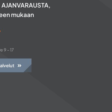
N AJANVARAUSTA,
teen mukaan
Y
e 9 – 17
alvelut