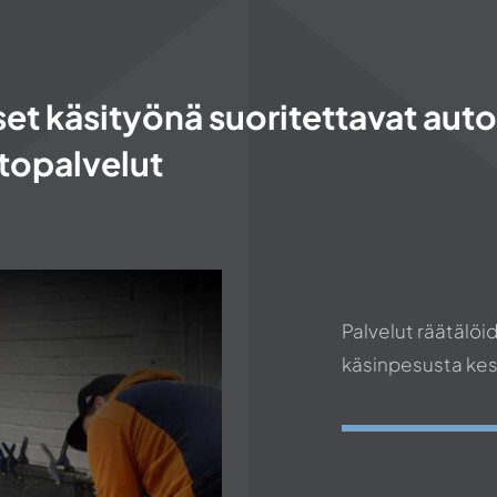
set käsityönä suoritettavat aut
topalvelut
Palvelut räätälö
käsinpesusta kes