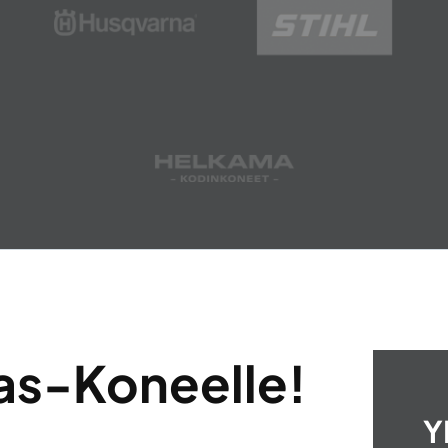
as-Koneelle!
Y