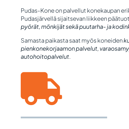
Pudas-Kone on palvellut konekaupan eriko
Pudasjärvellä sijaitsevan liikkeen päätu
pyörät, mönkijät sekä puutarha- ja kodi
Samasta paikasta saat myös koneiden
ku
pienkonekorjaamon palvelut, varaosamy
autohoitopalvelut
.