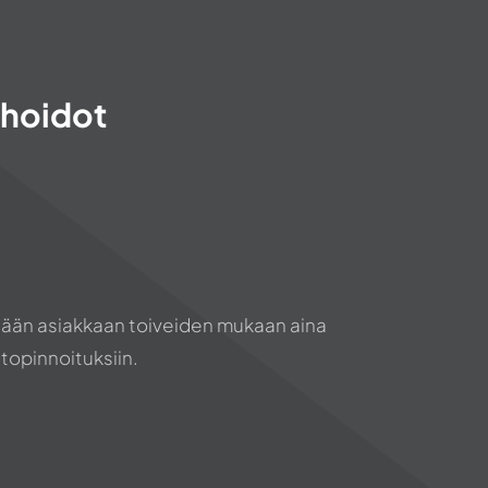
ohoidot
idään asiakkaan toiveiden mukaan aina
topinnoituksiin.