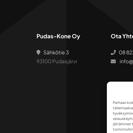
Pudas-Kone Oy
Ota Yht
Sähkötie 3
08 82
93100 Pudasjärvi
info@
Parhaan kok
tallentaaks
hyväksymine
selauskäyttä
jättäminen t
toimintoihin