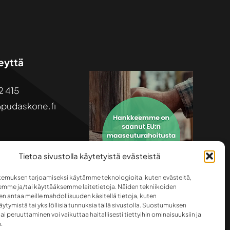
eyttä
2 415
pudaskone.fi
Tietoa sivustolla käytetyistä evästeistä
emuksen tarjoamiseksi käytämme teknologioita, kuten evästeitä,
emme ja/tai käyttääksemme laitetietoja. Näiden tekniikoiden
n antaa meille mahdollisuuden käsitellä tietoja, kuten
ytymistä tai yksilöllisiä tunnuksia tällä sivustolla. Suostumuksen
ai peruuttaminen voi vaikuttaa haitallisesti tiettyihin ominaisuuksiin ja
.