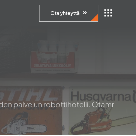
Ota yhteyttä
en palvelun robottihotelli. Otamme vaihd