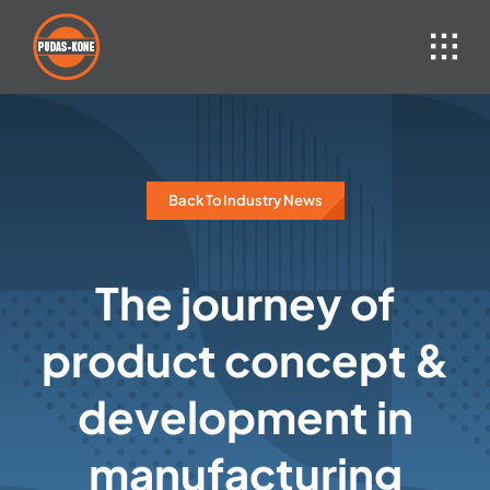
Skip
to
content
Back To Industry News
The journey of
product concept &
development in
manufacturing