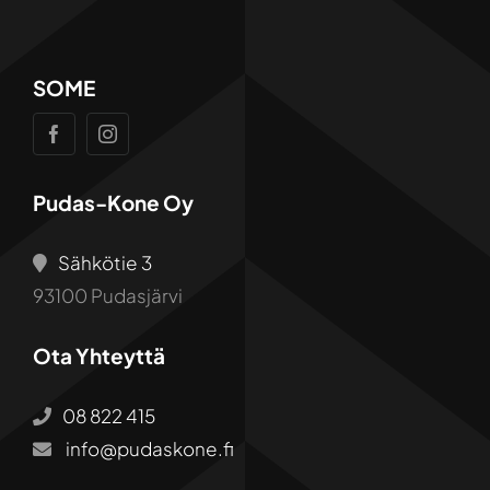
SOME
Pudas-Kone Oy
Sähkötie 3
93100 Pudasjärvi
Ota Yhteyttä
08 822 415
info@pudaskone.fi