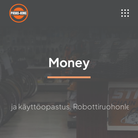
Skip
to
content
Money
velu ja käyttöopastus. Robottiruohonleik