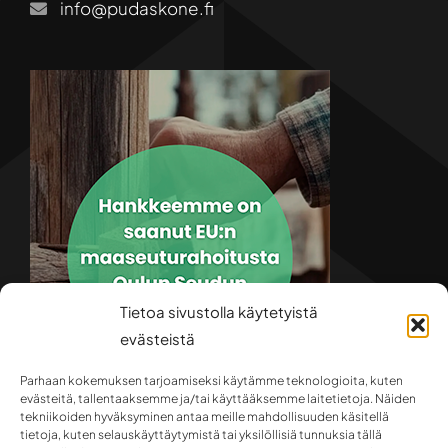
info@pudaskone.fi
Tietoa sivustolla käytetyistä
evästeistä
Parhaan kokemuksen tarjoamiseksi käytämme teknologioita, kuten
evästeitä, tallentaaksemme ja/tai käyttääksemme laitetietoja. Näiden
tekniikoiden hyväksyminen antaa meille mahdollisuuden käsitellä
tietoja, kuten selauskäyttäytymistä tai yksilöllisiä tunnuksia tällä