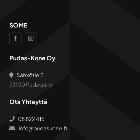
SOME
Pudas-Kone Oy
Sähkötie 3
93100 Pudasjärvi
Ota Yhteyttä
08 822 415
info@pudaskone.fi