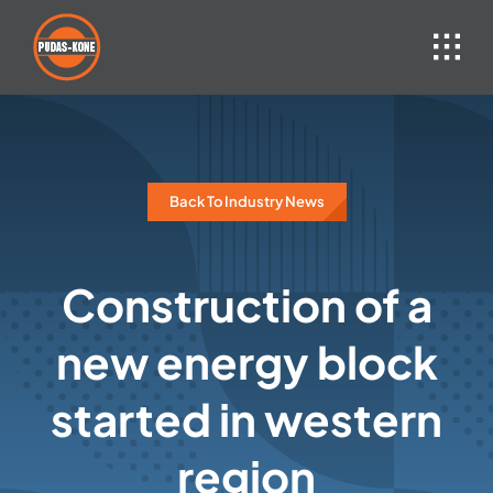
Skip
to
content
Back To Industry News
Construction of a
new energy block
started in western
region